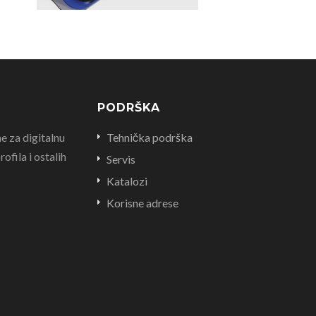
PODRŠKA
e za digitalnu
Tehnička podrška
ofila i ostalih
Servis
Katalozi
Korisne adrese