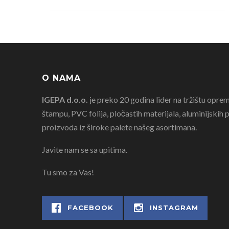
O NAMA
IGEPA d.o.o.
je preko 20 godina lider na tržištu oprem
štampu, PVC folija, pločastih materijala, aluminijskih pr
proizvoda iz široke palete našeg asortimana.
Javite nam se sa upitima.
Tu smo za Vas!
FACEBOOK
INSTAGRAM