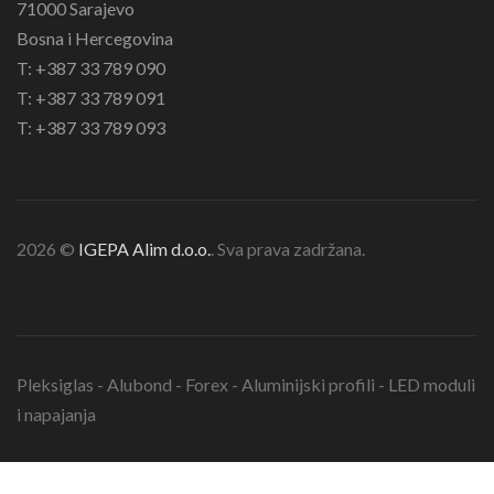
71000 Sarajevo
Bosna i Hercegovina
T: +387 33 789 090
T: +387 33 789 091
T: +387 33 789 093
2026 ©
IGEPA Alim d.o.o.
. Sva prava zadržana.
Pleksiglas - Alubond - Forex - Aluminijski profili - LED moduli
i napajanja