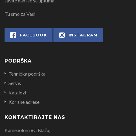
Javite nam se sa upitima.
Tu smo za Vas!
FACEBOOK
INSTAGRAM
PODRŠKA
Tehnička podrška
Servis
Katalozi
Korisne adrese
KONTAKTIRAJTE NAS
Kamenolom 8C Blažuj