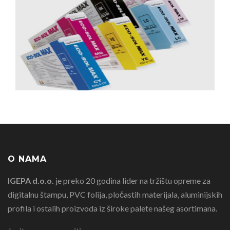
O NAMA
IGEPA d.o.o.
je preko 20 godina lider na tržištu opreme za
digitalnu štampu, PVC folija, pločastih materijala, aluminijskih
profila i ostalih proizvoda iz široke palete našeg asortimana.