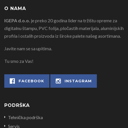
O NAMA
IGEPA d.o.o.
je preko 20 godina lider na tržištu opreme za
digitalnu štampu, PVC folija, pločastih materijala, aluminijskih
profila i ostalih proizvoda iz široke palete našeg asortimana.
Javite nam se sa upitima.
Tu smo za Vas!
FACEBOOK
INSTAGRAM
PODRŠKA
Tehnička podrška
Servis