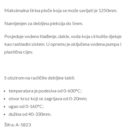
Maksimalna širina ploče koja se može savijati je 1250mm.
Namijenjen za debljinu pleksija do 5mm.
Posjeduje vodeno hlađenje, dakle, voda koja cirkuliše djeluje
kao rashladni sistem. U opremu je uključena vodena pumpa i
plastična cijev.
S obzirom na različite debljine tabli:
temperatura je podesiva od 0-600°C;
otvor kroz koji se zagrijava od 0-20mm;
ugao od 0-160°C;
dužina od 40-330mm.
Šifra: A-5823