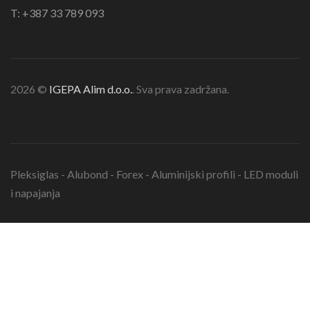
T: +387 33 789 093
2026 ©
IGEPA Alim d.o.o.
. Sva prava zadržana.
Pleksiglas - Alubond - Forex - Aluminijski profili - LED moduli
i napajanja