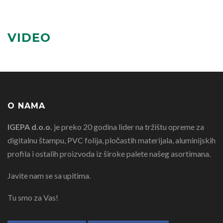
VIDEO
O NAMA
IGEPA d.o.o.
je preko 20 godina lider na tržištu opreme za
digitalnu štampu, PVC folija, pločastih materijala, aluminijskih
profila i ostalih proizvoda iz široke palete našeg asortimana.
Javite nam se sa upitima.
Tu smo za Vas!