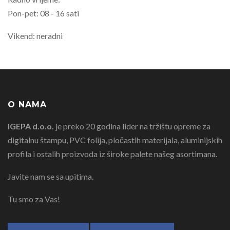
Pon-pet: 08 - 16 sati
Vikend: neradni
O NAMA
IGEPA d.o.o.
je preko 20 godina lider na tržištu opreme za
digitalnu štampu, PVC folija, pločastih materijala, aluminijskih
profila i ostalih proizvoda iz široke palete našeg asortimana.
Javite nam se sa upitima.
Tu smo za Vas!