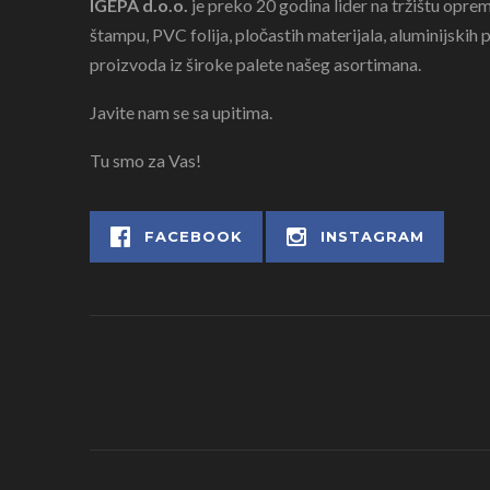
IGEPA d.o.o.
je preko 20 godina lider na tržištu oprem
štampu, PVC folija, pločastih materijala, aluminijskih pr
proizvoda iz široke palete našeg asortimana.
Javite nam se sa upitima.
Tu smo za Vas!
FACEBOOK
INSTAGRAM