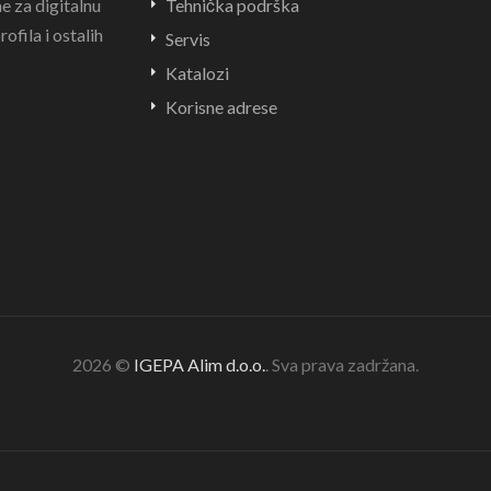
e za digitalnu
Tehnička podrška
ofila i ostalih
Servis
Katalozi
Korisne adrese
2026 ©
IGEPA Alim d.o.o.
. Sva prava zadržana.