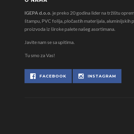
O NAMA
IGEPA d.o.o.
je preko 20 godina lider na tržištu oprem
štampu, PVC folija, pločastih materijala, aluminijskih pr
proizvoda iz široke palete našeg asortimana.
Javite nam se sa upitima.
Tu smo za Vas!
FACEBOOK
INSTAGRAM