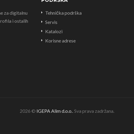
PODRŠKA
e za digitalnu
Tehnička podrška
ofila i ostalih
Servis
Katalozi
Korisne adrese
2026 ©
IGEPA Alim d.o.o.
. Sva prava zadržana.