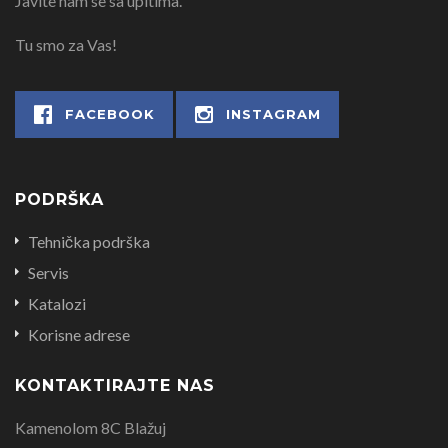
Javite nam se sa upitima.
Tu smo za Vas!
FACEBOOK
INSTAGRAM
PODRŠKA
Tehnička podrška
Servis
Katalozi
Korisne adrese
KONTAKTIRAJTE NAS
Kamenolom 8C Blažuj