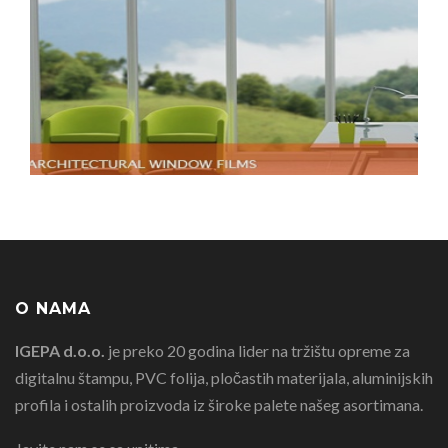
O NAMA
IGEPA d.o.o.
je preko 20 godina lider na tržištu opreme za
digitalnu štampu, PVC folija, pločastih materijala, aluminijskih
profila i ostalih proizvoda iz široke palete našeg asortimana.