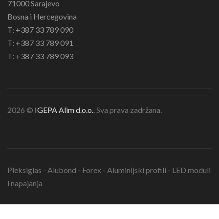
71000 Sarajevo
Bosna i Hercegovina
T: +387 33 789 090
T: +387 33 789 091
T: +387 33 789 093
2026 ©
IGEPA Alim d.o.o.
. Sva prava zadržana.
Pleksiglas - Alubond - Forex - Aluminijski profili - LED moduli
i napajanja