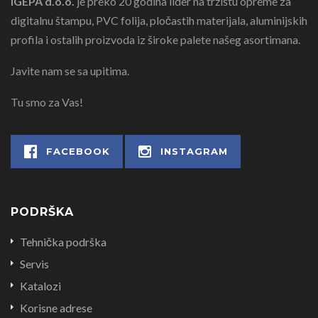
IGEPA d.o.o.
je preko 20 godina lider na tržištu opreme za
digitalnu štampu, PVC folija, pločastih materijala, aluminijskih
profila i ostalih proizvoda iz široke palete našeg asortimana.
Javite nam se sa upitima.
Tu smo za Vas!
FACEBOOK
INSTAGRAM
PODRŠKA
Tehnička podrška
Servis
Katalozi
Korisne adrese