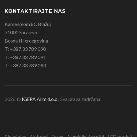
KONTAKTIRAJTE NAS
Kamenolom 8C Blažuj
71000 Sarajevo
Bosna i Hercegovina
T: +387 33 789 090
T: +387 33 789 091
T: +387 33 789 093
2026 ©
IGEPA Alim d.o.o.
. Sva prava zadržana.
Pleksiglas - Alubond - Forex - Aluminijski profili - LED moduli