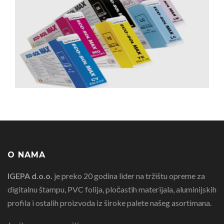
O NAMA
IGEPA d.o.o.
je preko 20 godina lider na tržištu opreme za
digitalnu štampu, PVC folija, pločastih materijala, aluminijskih
profila i ostalih proizvoda iz široke palete našeg asortimana.