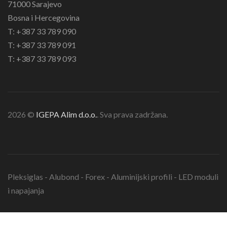
71000 Sarajevo
Bosna i Hercegovina
T: +387 33 789 090
T: +387 33 789 091
T: +387 33 789 093
2026 ©
IGEPA Alim d.o.o.
. Sva prava zadržana.
Pleksiglas - Alubond - Forex - Aluminijski profili - LED moduli
i napajanja