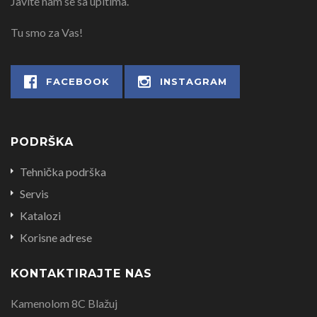
Javite nam se sa upitima.
Tu smo za Vas!
FACEBOOK
INSTAGRAM
PODRŠKA
Tehnička podrška
Servis
Katalozi
Korisne adrese
KONTAKTIRAJTE NAS
Kamenolom 8C Blažuj