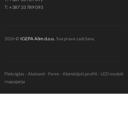
T: +387 33 789 093
2026 ©
IGEPA Alim d.o.o.
. Sva prava zadržana.
Pleksiglas - Alubond - Forex - Aluminijski profili - LED moduli
i napajanja